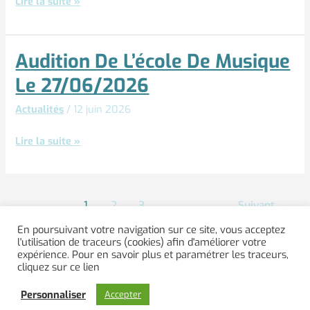
Lire la suite »
Audition De L’école De Musique
Audition
de
Le 27/06/2026
l’école
Actualités
/
12 juin 2026
de
musique
Lire la suite »
le
27/06/2026
1
2
3
Suivant
→
En poursuivant votre navigation sur ce site, vous acceptez
Menu
l'utilisation de traceurs (cookies) afin d'améliorer votre
expérience. Pour en savoir plus et paramétrer les traceurs,
cliquez sur ce lien
Copyright © 2026 | Édité par SG2i
Personnaliser
Accepter